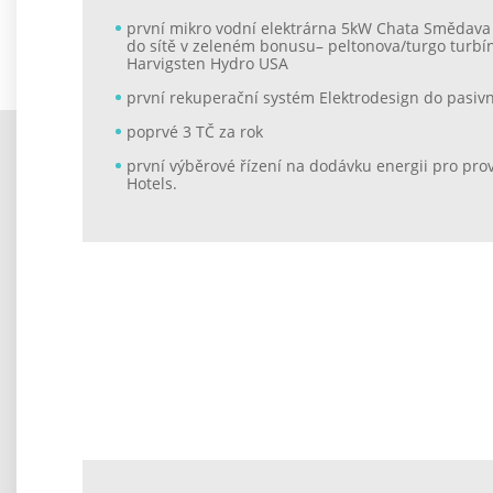
první mikro vodní elektrárna 5kW Chata Smědava
do sítě v zeleném bonusu– peltonova/turgo turbí
Harvigsten Hydro USA
první rekuperační systém Elektrodesign do pasi
poprvé 3 TČ za rok
první výběrové řízení na dodávku energii pro pro
Hotels.