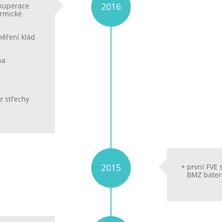
2016
ekuperace
ermické
měření klád
na
e střechy
2015
první FVE 
BMZ bater