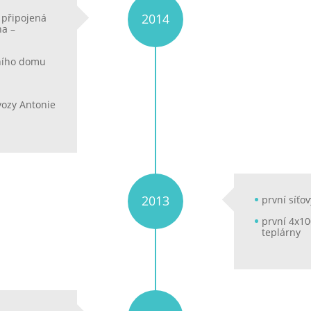
2014
 připojená
na –
vního domu
vozy Antonie
2013
první síťo
první 4x10
teplárny