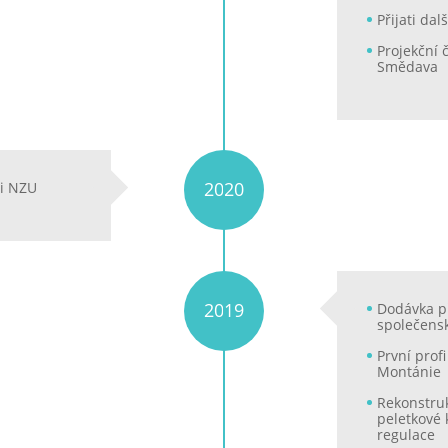
Přijati da
Projekční
Smědava
2020
ci NZU
2019
Dodávka p
společens
První prof
Montánie
Rekonstru
peletkové 
regulace