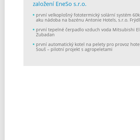
založení EneSo s.r.o.
první velkoplošný fototermický solární systém 60k
aku nádoba na bazénu Antonie Hotels, s.r.o. Frýd
první tepelné čerpadlo vzduch voda Mitsubishi Ele
Zubadan
první automatický kotel na pelety pro provoz hot
Souš – pilotní projekt s agropeletami