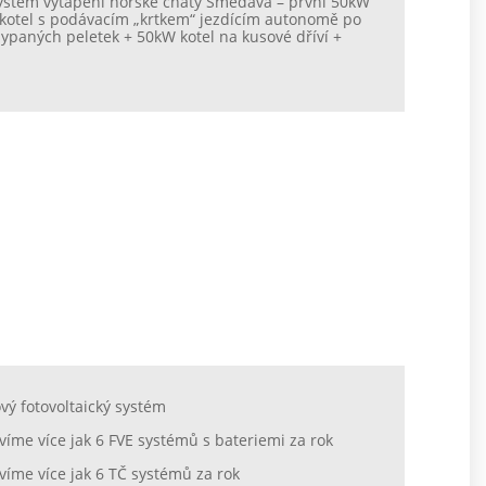
systém vytápění horské chaty Smědava – první 50kW
 kotel s podávacím „krtkem“ jezdícím autonomě po
ypaných peletek + 50kW kotel na kusové dříví +
ový fotovoltaický systém
víme více jak 6 FVE systémů s bateriemi za rok
víme více jak 6 TČ systémů za rok