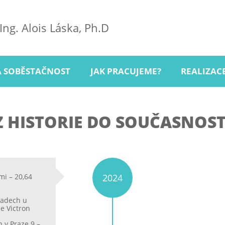
Ing. Alois Láska, Ph.D
Á SOBĚSTAČNOST
JAK PRACUJEME?
REALIZAC
Z HISTORIE DO SOUČASNOST
2024
mi – 20,64
radech u
e Victron
 v Praze 9 –