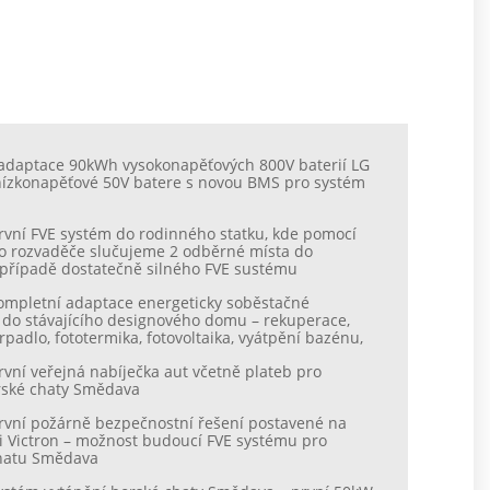
 adaptace 90kWh vysokonapěťových 800V baterií LG
ízkonapěťové 50V batere s novou BMS pro systém
rvní FVE systém do rodinného statku, kde pomocí
ho rozvaděče slučujeme 2 odběrné místa do
 případě dostatečně silného FVE sustému
kompletní adaptace energeticky soběstačné
 do stávajícího designového domu – rekuperace,
rpadlo, fototermika, fotovoltaika, vyátpění bazénu,
rvní veřejná nabíječka aut včetně plateb pro
rské chaty Smědava
rvní požárně bezpečnostní řešení postavené na
i Victron – možnost budoucí FVE systému pro
hatu Smědava