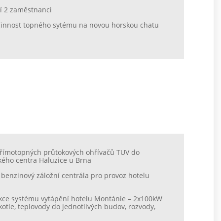
lší 2 zaměstnanci
 činnost topného sytému na novou horskou chatu
římotopných průtokových ohřívačů TUV do
kého centra Haluzice u Brna
i benzinový záložní centrála pro provoz hotelu
kce systému vytápění hotelu Montánie – 2x100kW
kotle, teplovody do jednotlivých budov, rozvody,