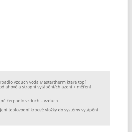
erpadlo vzduch voda Mastertherm které topí
podlahové a stropní vytápění/chlazení + měření
lné čerpadlo vzduch – vzduch
jení teplovodní krbové vložky do systémy vytápění