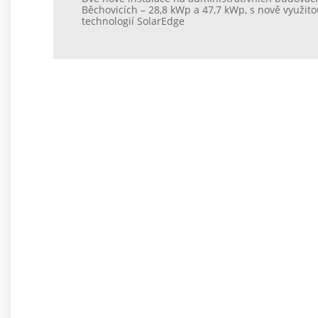
Běchovicích – 28,8 kWp a 47,7 kWp, s nově využit
technologií SolarEdge