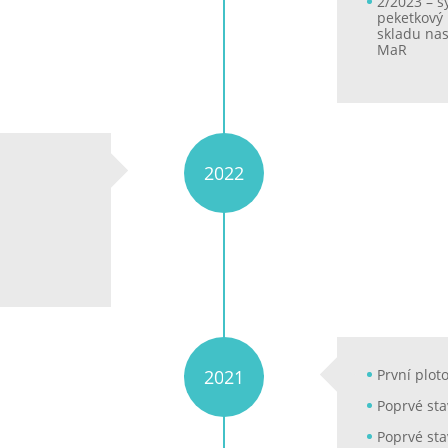
2/2023 – 
peketkový
skladu nas
MaR
2022
2021
První plot
Poprvé sta
Poprvé sta