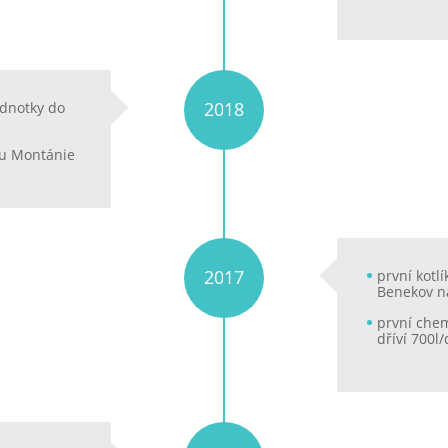
2018
dnotky do
lu Montánie
2017
první kotlí
Benekov n
první chem
dříví 700