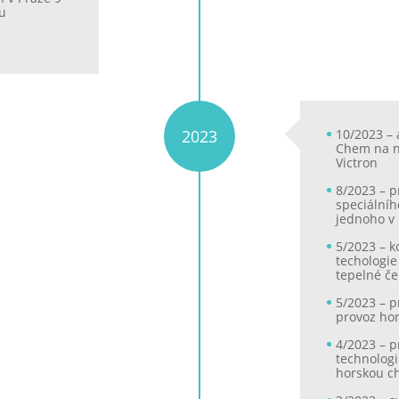
ou
2023
10/2023 –
Chem na n
Victron
8/2023 – p
speciální
jednoho v
5/2023 – 
techologie
tepelné če
5/2023 – p
provoz ho
4/2023 – p
technologi
horskou c