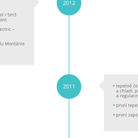
2012
ol / 5m3
lant
ctric –
elu Montánie
2011
tepelné č
a chladí, 
a regulace
první tepe
první zapo