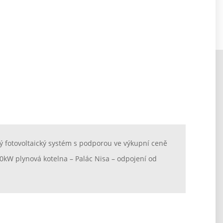
vý fotovoltaický systém s podporou ve výkupní ceně
0kW plynová kotelna – Palác Nisa – odpojení od