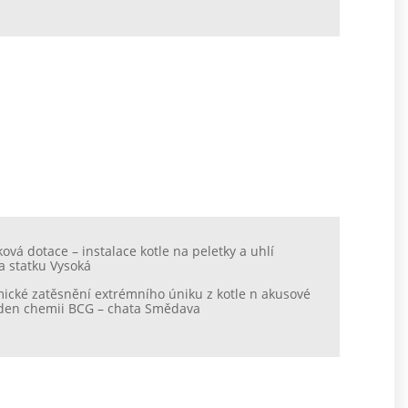
ková dotace – instalace kotle na peletky a uhlí
a statku Vysoká
ické zatěsnění extrémního úniku z kotle n akusové
l/den chemii BCG – chata Smědava