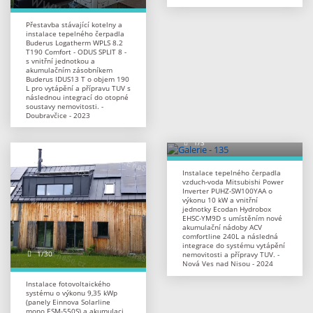
Přestavba stávající kotelny a
instalace tepelného čerpadla
Buderus Logatherm WPLS 8.2
T190 Comfort - ODUS SPLIT 8 -
s vnitřní jednotkou a
akumulačním zásobníkem
Buderus IDUS13 T o objem 190
L pro vytápění a přípravu TUV s
následnou integrací do otopné
soustavy nemovitosti. -
Doubravčice - 2023
Instalace tepelného čerpadla
vzduch-voda Mitsubishi Power
Inverter PUHZ-SW100YAA o
výkonu 10 kW a vnitřní
jednotky Ecodan Hydrobox
EHSC-YM9D s umístěním nové
akumulační nádoby ACV
comfortline 240L a následná
integrace do systému vytápění
nemovitosti a přípravy TUV. -
Nová Ves nad Nisou - 2024
Instalace fotovoltaického
systému o výkonu 9,35 kWp
(panely Einnova Solarline
mono ESM-550S) a akumulaci