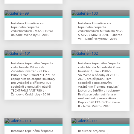
Instalace klimatizace -
Instalace klimatizace a
tepelného čerpadla
tepelného čerpadla
vzduch/vzduch - MXZ-3D68VA
vzduch/vzduch Mitsubishi MSZ-
do panelového bytu - 2016
SF50VE / MUZ-SF50VE - Liberec
VIII - Dolní Hanychov - 2016
Instalace tepelného čerpadla
Instalace tepelného čerpadla
vzduch-voda Mitsubishi
vzduch/voda Mitsubishi Power
Zubadan Inverter - 23 kW -
Inverter 7,5 kw - PUHZ-
PUHZ-SHW230YKA/E*SE-**C se
SW75VKA a nádoby ACV-COF-
zapojením do otopné soustavy
240 L pro přípravu TUV
pro vytápění a přípravu TUV
společně s podlahovým
společně akumulační nádrží
vytápěním Tiemme, regulací
TECHTRANS PAST 750 L -
Jablotron, žebříky a radiátory.
Žandov u České Lípy - 2016
Realizace byla rozšířena o
realizaci rekuperace Atrea
Duplex 370 EC4.D.CF - Liberec
II – Nové Město - 2016
Instalace tepelného čerpadla
Realizace projektu