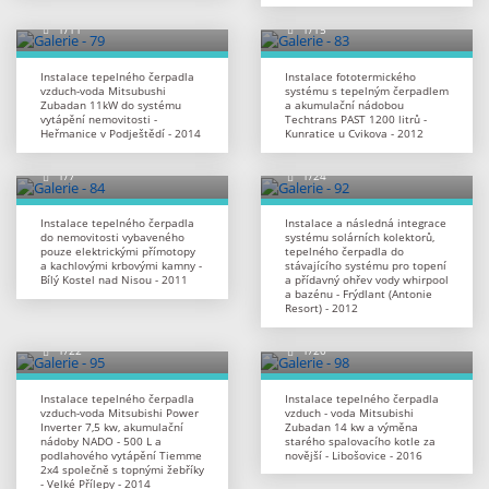
Instalace tepelného čerpadla
Instalace fototermického
vzduch-voda Mitsubushi
systému s tepelným čerpadlem
Zubadan 11kW do systému
a akumulační nádobou
vytápění nemovitosti -
Techtrans PAST 1200 litrů -
Heřmanice v Podještědí - 2014
Kunratice u Cvikova - 2012
Instalace tepelného čerpadla
Instalace a následná integrace
do nemovitosti vybaveného
systému solárních kolektorů,
pouze elektrickými přímotopy
tepelného čerpadla do
a kachlovými krbovými kamny -
stávajícího systému pro topení
Bílý Kostel nad Nisou - 2011
a přídavný ohřev vody whirpool
a bazénu - Frýdlant (Antonie
Resort) - 2012
Instalace tepelného čerpadla
Instalace tepelného čerpadla
vzduch-voda Mitsubishi Power
vzduch - voda Mitsubishi
Inverter 7,5 kw, akumulační
Zubadan 14 kw a výměna
nádoby NADO - 500 L a
starého spalovacího kotle za
podlahového vytápění Tiemme
novější - Libošovice - 2016
2x4 společně s topnými žebříky
- Velké Přílepy - 2014