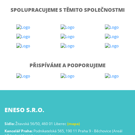
SPOLUPRACUJEME S TĚMITO SPOLEČNOSTMI
PŘISPÍVÁME A PODPORUJEME
ENESO S.R.O.
Sídlo:
Žitavská 56/50, 460 01 Liberec
(mapa)
Kancelář Praha:
Podnikatelská 565, 190 11 Praha 9 - Běchovice (Areál