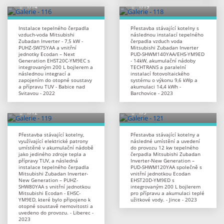
Instalace tepelného čerpadla
Přestavba stávající kotelny s
vzduch-voda Mitsubishi
následnou instalací tepelného
Zubadan Inverter - 7,5 kW -
čerpadla vzduch voda
PUHZ-SW75YAA a vnitřní
Mitsubishi Zubadan Inverter
jednotky Ecodan – Next
PUD-SHWM140YAA/EHS-YM9ED
Generation EHST20C-YM9EC s
- 14kW, akumulační nádoby
integrovaným 200 L bojlerem a
TECHTRANS a paralelní
následnou integrací a
instalací fotovoltaického
zapojením do otopné soustavy
systému o výkonu 9,6 kWp a
a přípravu TUV - Babice nad
akumulaci 14,4 kWh -
Svitavou - 2022
Barchovice - 2023
Přestavba stávající kotelny,
Přestavba stávající kotelny a
využívající elektrické patrony
následné umístění a uvedení
umístěné v akumulační nádobě
do provozu 12 kw tepelného
jako jediného zdroje tepla a
čerpadla Mitsubishi Zubadan
přípravy TUV, a následná
Inverter-New Generation –
instalace tepelného čerpadla
PUD‐SHWM120YAA společně s
Mitsubishi Zubadan Inverter-
vnitřní jednotkou Ecodan
New Generation – PUHZ-
EHST20D‐YM9ED s
SHW80YAA s vnitřní jednotkou
integrovaným 200 L bojlerem
Mitsubishi Ecodan - EHSC-
pro přípravu a akumulaci teplé
YM9ED, které bylo připojeno k
užitkové vody. - Jince - 2023
otopné soustavě nemovitosti a
uvedeno do provozu. - Liberec -
2023