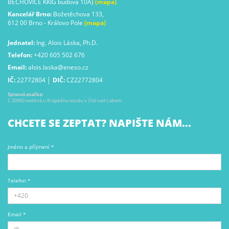
BĚCHOVICE KKIG budova 10A)
(mapa)
Kancelář Brno:
Božetěchova 133,
612 00 Brno - Královo Pole
(mapa)
Jednatel:
Ing. Alois Láska, Ph.D.
Telefon:
+420 605 502 676
Email:
alois.laska@eneso.cz
IČ:
22772804 │
DIČ:
CZ22772804
Spisová značka:
C 30960 vedená u Krajského soudu v Ústí nad Labem
CHCETE SE ZEPTAT? NAPIŠTE NÁM...
Jméno a příjmení *
Telefon *
Email *