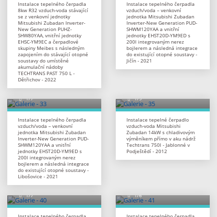
Instalace tepelného čerpadla
Instalace tepelného čerpadla
8kw R32 vzduch-voda stávající
vzduch/voda – venkovní
se z venkovní jednotky
jednotka Mitsubishi Zubadan
Mitsubishi Zubadan Inverter-
Inverter-New Generation PUD-
New Generation PUHZ-
SHWM120YAA a vnitřní
SHW80YAA, vnitřní jednotky
jednotky EHST20D-YM9ED s
EHSC-YM9EC a čerpadlové
200l integrovaným nerez
skupiny Meibes s následným
bojlerem a následná integrace
zapojením do stávající otopné
do existující otopné soustavy -
soustavy do umístěné
Jičín - 2021
akumulační nádoby
TECHTRANS PAST 750 L -
Dětřichov - 2022
Instalace tepelného čerpadla
Instalace tepelné čerpadlo
vzduch/voda – venkovní
vzduch-voda Mitsubishi
jednotka Mitsubishi Zubadan
Zubadan 14kW s chladivovým
Inverter-New Generation PUD-
výměníkem přímo v aku nádrž
SHWM120YAA a vnitřní
Techtrans 750l - Jablonné v
jednotky EHST20D-YM9ED s
Podještědí - 2012
200l integrovaným nerez
bojlerem a následná integrace
do existující otopné soustavy -
Libošovice - 2021
Instalace tepelného čerpadla
Instalace tepelného čerpadla