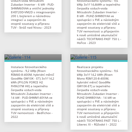
vzduch-voda Mitsubishi
fotovoltaického systému - 9,6
Zubadan Inverter - 6 kW - PUD-
kWp 3x1f 14,4kWh a tepelného
SHWM60VAA a vnitřní jednotky
čerpadla vzduch-voda
EHST20D-VM2D s integrovaným
Mitsubishi Zubadan Inverter -
200 L bojlerem a následnou
8 kW - PUHZ-SHW80YAA ve
integrací a zapojením do
spolupráci s FVE a následným
otopné soustavy a přípravu
zapojením do elektrické sítě a
TUV - Stráž nad Nisou - 2023
otopné soustavy a přípravu
TUV nemovitosti a připojením
k nově umístěné akumulační
nádrži TECHTRANS PAST 750 L -
Hořice - 2023
Instalace fotovoltaického
Realizace projektu
systému - 9,2 kWp (Risen
fotovoltaického systému - 9,6
RSM40-8-400M, hybridní měnič
kWp 3x1f 14,2 kWh (Risen
GoodWe GW10K - ET) 3x1f 14,2
Mono RSM120-8-400M,
kWh (PYLON FORCE H2
hybridní měnič GoodWe
FH9637M HV) a tepelného
GW10K-ET) a tepelného
čerpadla vzduch-voda
čerpadla vzduch-voda
Mitsubishi Zubadan Inverter -
Mitsubishi Zubadan Inverter -
14 kW - PUD-SHWM140YAA ve
PUHZ-SHW80YAA - 14 kW ve
spolupráci s FVE a následným
spolupráci s FVE a následným
zapojením do elektrické sítě a
zapojením do elektrické sítě a
otopné soustavy a přípravy
otopné soustavy a přípravu
TUV nemovitosti - Bedřichov -
TUV nemovitosti a připojením
2022
k nově umístěné akumulační
nádrži TECHTRANS PAST 750 L -
Liberec XI – Růžodol I - 2022