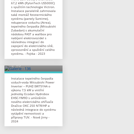
67,2 kWh (PylonTech US5000C)
s využitím technologie Victron.
Instalace paralelně zahrnovala
také montáž fototermického
systému (panely Suntime),
rekuperace vzduchu (Atrea),
tepelného čerpadla (Mitsubishi
Zubadan) s akumulační
nádobou PAST a wallbox pro
nabíjení elektrovozidel s
následnou integrací do
zapojení do elektrického sítě,
zprovoznění a spuštění celého
systému. - Fojtka - 2023
Instalace tepelného čerpadla
vzduch-voda Mitsubishi Power
Inverter – PUHZ-SW75YAA o
výkonu 7,5 kW a vnitřní
jednotky Ecodan Hydrobox
EHSC-YM9D s umístěním
nového elektrického ohřívače
Dražice OKC 250 NTR/HP a
následná integrace do systému
vytápění nemovitosti a
přípravy TUV. - Nové Jirny -
2024