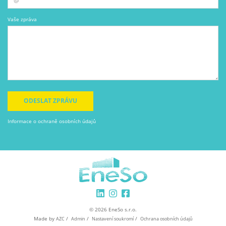
Vaše zpráva
ODESLAT ZPRÁVU
Informace o ochraně osobních údajů
© 2026 EneSo s.r.o.
Made by
/
/
/
AZC
Admin
Nastavení soukromí
Ochrana osobních údajů