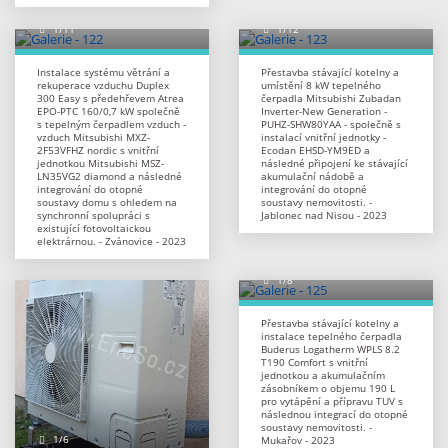
Instalace systému větrání a
Přestavba stávající kotelny a
rekuperace vzduchu Duplex
umístění 8 kW tepelného
300 Easy s předehřevem Atrea
čerpadla Mitsubishi Zubadan
EPO-PTC 160/0,7 kW společně
Inverter-New Generation -
s tepelným čerpadlem vzduch -
PUHZ-SHW80YAA - společně s
vzduch Mitsubishi MXZ-
instalací vnitřní jednotky -
2F53VFHZ nordic s vnitřní
Ecodan EHSD-YM9ED a
jednotkou Mitsubishi MSZ-
následné připojení ke stávající
LN35VG2 diamond a následné
akumulační nádobě a
integrování do otopné
integrování do otopné
soustavy domu s ohledem na
soustavy nemovitosti. -
synchronní spolupráci s
Jablonec nad Nisou - 2023
existující fotovoltaickou
elektrárnou. - Zvánovice - 2023
Přestavba stávající kotelny a
instalace tepelného čerpadla
Buderus Logatherm WPLS 8.2
T190 Comfort s vnitřní
jednotkou a akumulačním
zásobníkem o objemu 190 L
pro vytápění a přípravu TUV s
následnou integrací do otopné
soustavy nemovitosti. -
Mukařov - 2023