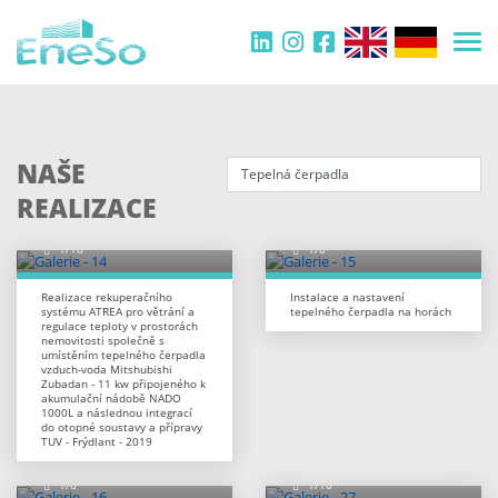
Filtr
NAŠE
REALIZACE
Realizace rekuperačního
Instalace a nastavení
systému ATREA pro větrání a
tepelného čerpadla na horách
regulace teploty v prostorách
nemovitosti společně s
umístěním tepelného čerpadla
vzduch-voda Mitshubishi
Zubadan - 11 kw připojeného k
akumulační nádobě NADO
1000L a následnou integrací
do otopné soustavy a přípravy
TUV - Frýdlant - 2019