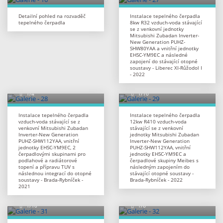
Detailní pohled na rozvaděč
Instalace tepelného čerpadla
tepelného čerpadla
8kw R32 vzduch-voda stávající
se z venkovní jednotky
Mitsubishi Zubadan Inverter-
New Generation PUHZ-
SHW80YAA a vnitřní jednotky
EHSC-YM9EC a následné
zapojení do stávající otopné
soustavy - Liberec XI-Růžodol I
- 2022
Instalace tepelného čerpadla
Instalace tepelného čerpadla
vzduch-voda stávající se z
12kw R410 vzduch-voda
venkovní Mitsubishi Zubadan
stávající se z venkovní
Inverter-New Generation
jednotky Mitsubishi Zubadan
PUHZ-SHW112YAA, vnitřní
Inverter-New Generation
jednotky EHSC-YM9EC, 2
PUHZ-SHW112YAA, vnitřní
čerpadlovými skupinami pro
jednotky EHSC-YM9EC a
podlahové a radiátorové
čerpadlové skupiny Meibes s
topení a přípravu TUV s
následným zapojením do
následnou integrací do otopné
stávající otopné soustavy -
soustavy - Brada-Rybníček -
Brada-Rybníček - 2022
2021