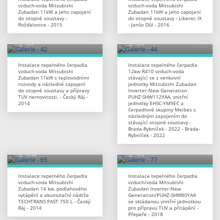
vzduch-voda Mitsubishi
vzduch-voda Mitsubishi
Zubadan 11kW a jeho zapojení
Zubadan 11kW a jeho zapojení
do otopné soustavy -
do otopné soustavy - Liberec IX
Rožďalovice - 2015
- Janův Důl - 2016
Instalace tepelného čerpadla
Instalace tepelného čerpadla
vzduch-voda Mitsubishi
12kw R410 vzduch-voda
Zubadan 11kW s teplovodními
stávající se z venkovní
rozvody a následné zapojení
jednotky Mitsubishi Zubadan
do otopné soustavy a přípravy
Inverter-New Generation
TUV nemovitosti. - Český Ráj -
PUHZ-SHW112YAA, vnitřní
2014
jednotky EHSC-YM9EC a
čerpadlové skupiny Meibes s
následným zapojením do
stávající otopné soustavy -
Brada-Rybníček - 2022 - Brada-
Rybníček - 2022
Instalace tepelného čerpadla
Instalace tepelného čerpadla
vzduch-voda Mitsubishi
vzduch/voda Mitsubishi
Zubadan 14 kw, podlahového
Zubadan Inverter-New
vytápění a akumulační nádrže
Generation/PUHZ-SHW80YAA
TECHTRANS PAST 750 L - Český
se skládanou vnitřní jednotkou
Ráj - 2014
pro přípravu TUV a přitápění -
Přepeře - 2018